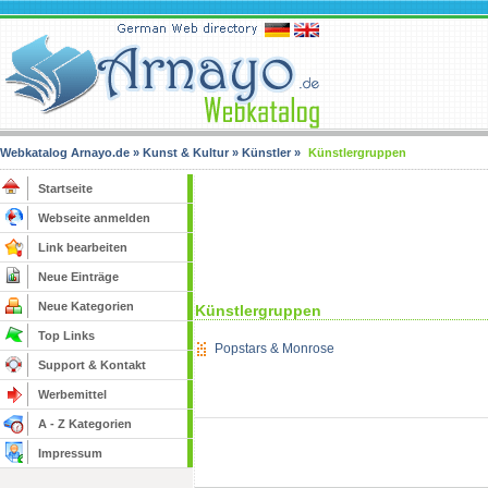
Webkatalog Arnayo.de
»
Kunst & Kultur
»
Künstler
»
Künstlergruppen
Startseite
Webseite anmelden
Link bearbeiten
Neue Einträge
Neue Kategorien
Künstlergruppen
Top Links
Popstars & Monrose
Support & Kontakt
Werbemittel
A - Z Kategorien
Impressum